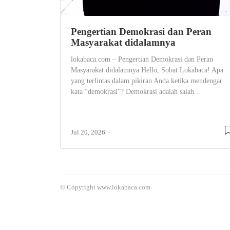
Pengertian Demokrasi dan Peran
Masyarakat didalamnya
lokabaca.com – Pengertian Demokrasi dan Peran
Masyarakat didalamnya Hello, Sobat Lokabaca! Apa
yang terlintas dalam pikiran Anda ketika mendengar
kata “demokrasi”? Demokrasi adalah salah...
Jul 20, 2026
© Copyright www.lokabaca.com