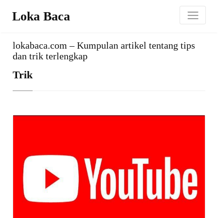
Loka Baca
lokabaca.com – Kumpulan artikel tentang tips
dan trik terlengkap
Trik