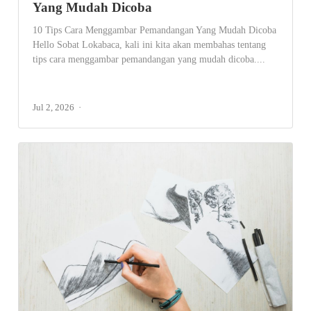
Yang Mudah Dicoba
10 Tips Cara Menggambar Pemandangan Yang Mudah Dicoba
Hello Sobat Lokabaca, kali ini kita akan membahas tentang
tips cara menggambar pemandangan yang mudah dicoba....
Jul 2, 2026