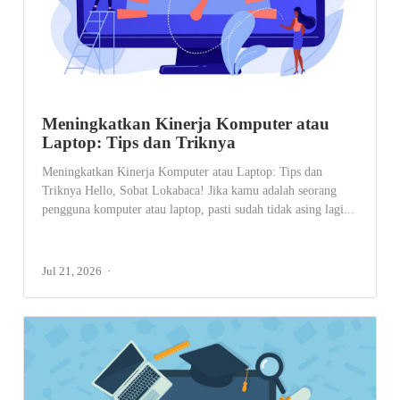
Meningkatkan Kinerja Komputer atau
Laptop: Tips dan Triknya
Meningkatkan Kinerja Komputer atau Laptop: Tips dan
Triknya Hello, Sobat Lokabaca! Jika kamu adalah seorang
pengguna komputer atau laptop, pasti sudah tidak asing lagi...
Jul 21, 2026