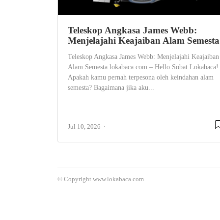
Teleskop Angkasa James Webb:
Menjelajahi Keajaiban Alam Semesta
Teleskop Angkasa James Webb: Menjelajahi Keajaiban
Alam Semesta lokabaca.com – Hello Sobat Lokabaca!
Apakah kamu pernah terpesona oleh keindahan alam
semesta? Bagaimana jika aku...
Jul 10, 2026
© Copyright www.lokabaca.com