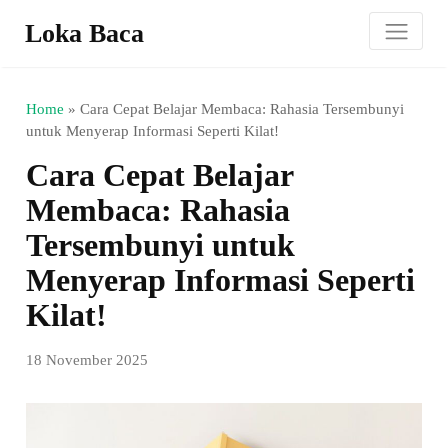
Loka Baca
Home
»
Cara Cepat Belajar Membaca: Rahasia Tersembunyi
untuk Menyerap Informasi Seperti Kilat!
Cara Cepat Belajar
Membaca: Rahasia
Tersembunyi untuk
Menyerap Informasi Seperti
Kilat!
18 November 2025