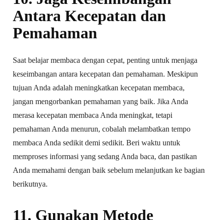
Antara Kecepatan dan
Pemahaman
Saat belajar membaca dengan cepat, penting untuk menjaga
keseimbangan antara kecepatan dan pemahaman. Meskipun
tujuan Anda adalah meningkatkan kecepatan membaca,
jangan mengorbankan pemahaman yang baik. Jika Anda
merasa kecepatan membaca Anda meningkat, tetapi
pemahaman Anda menurun, cobalah melambatkan tempo
membaca Anda sedikit demi sedikit. Beri waktu untuk
memproses informasi yang sedang Anda baca, dan pastikan
Anda memahami dengan baik sebelum melanjutkan ke bagian
berikutnya.
11. Gunakan Metode