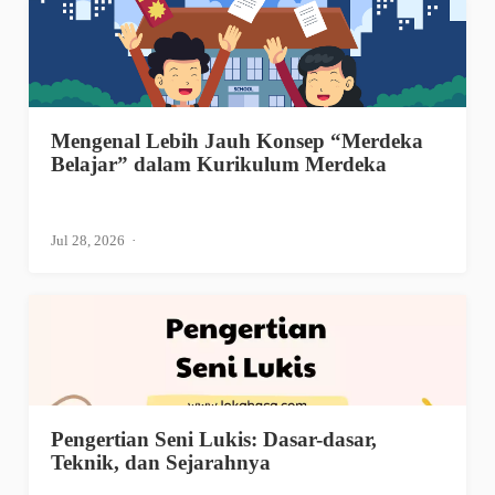
Mengenal Lebih Jauh Konsep “Merdeka
Belajar” dalam Kurikulum Merdeka
Jul 28, 2026
Pengertian Seni Lukis: Dasar-dasar,
Teknik, dan Sejarahnya