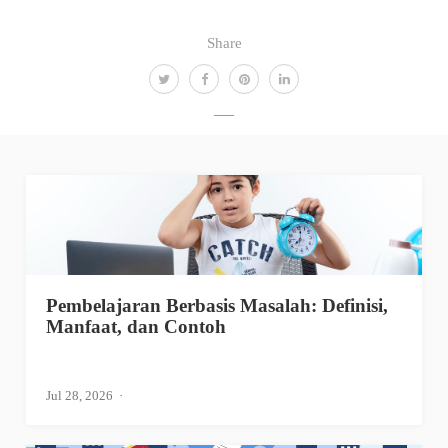
Share
Pembelajaran Berbasis Masalah: Definisi,
Manfaat, dan Contoh
Jul 28, 2026