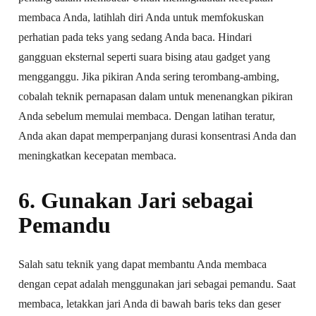
membaca Anda, latihlah diri Anda untuk memfokuskan
perhatian pada teks yang sedang Anda baca. Hindari
gangguan eksternal seperti suara bising atau gadget yang
mengganggu. Jika pikiran Anda sering terombang-ambing,
cobalah teknik pernapasan dalam untuk menenangkan pikiran
Anda sebelum memulai membaca. Dengan latihan teratur,
Anda akan dapat memperpanjang durasi konsentrasi Anda dan
meningkatkan kecepatan membaca.
6. Gunakan Jari sebagai
Pemandu
Salah satu teknik yang dapat membantu Anda membaca
dengan cepat adalah menggunakan jari sebagai pemandu. Saat
membaca, letakkan jari Anda di bawah baris teks dan geser