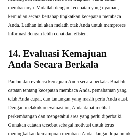
membacanya. Mulailah dengan kecepatan yang nyaman,
kemudian secara bertahap tingkatkan kecepatan membaca
Anda. Latihan ini akan melatih otak Anda untuk memproses
informasi dengan lebih cepat dan efisien.
14. Evaluasi Kemajuan
Anda Secara Berkala
Pantau dan evaluasi kemajuan Anda secara berkala. Buatlah
catatan tentang kecepatan membaca Anda, pemahaman yang
telah Anda capai, dan tantangan yang masih perlu Anda atasi.
Dengan melakukan evaluasi ini, Anda dapat melihat
perkembangan dan mengetahui area yang perlu diperbaiki.
Gunakan catatan tersebut sebagai motivasi untuk terus
meningkatkan kemampuan membaca Anda. Jangan lupa untuk