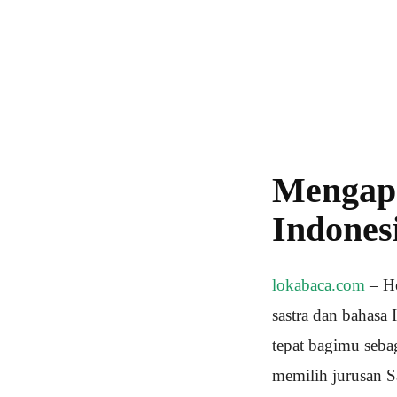
Mengapa
Indones
lokabaca.com
– He
sastra dan bahasa 
tepat bagimu sebag
memilih jurusan S