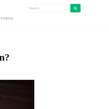
UTORIAL
an?