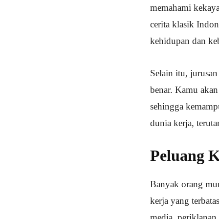
memahami kekayaan
cerita klasik Indo
kehidupan dan ke
Selain itu, jurus
benar. Kamu akan 
sehingga kemampu
dunia kerja, terut
Peluang K
Banyak orang mung
kerja yang terbata
media, periklana