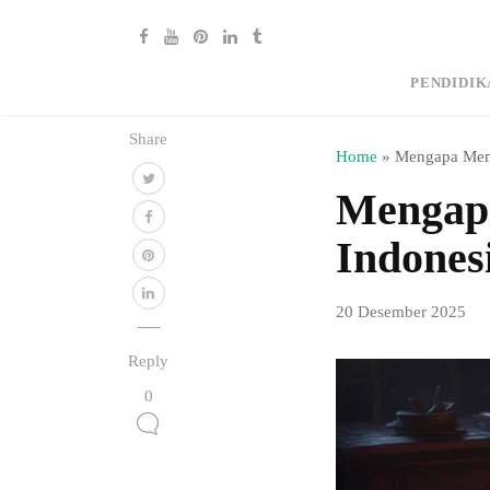
PENDIDIK
Share
Home
»
Mengapa Memil
Mengapa
Indones
20 Desember 2025
Reply
0