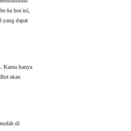
 membantumu
e ke bot ini,
 yang dapat
m. Kamu hanya
lBot akan
mudah di