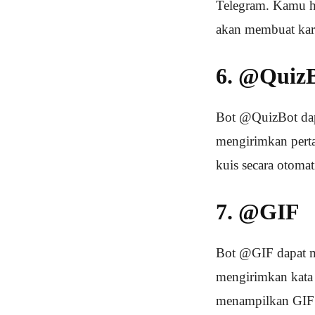
Telegram. Kamu ha
akan membuat kart
6. @Quiz
Bot @QuizBot dap
mengirimkan pert
kuis secara otoma
7. @GIF
Bot @GIF dapat m
mengirimkan kata 
menampilkan GIF y