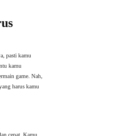
rus
a, pasti kamu
antu kamu
bermain game. Nah,
k yang harus kamu
dan cepat. Kamu