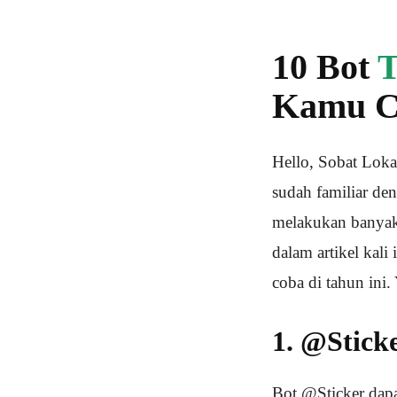
10 Bot
T
Kamu Co
Hello, Sobat Loka
sudah familiar d
melakukan banyak 
dalam artikel kal
coba di tahun ini.
1. @Stick
Bot @Sticker dap