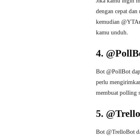
Jika kamu ingin
dengan cepat dan
kemudian @YTAud
kamu unduh.
4. @PollB
Bot @PollBot dap
perlu mengirimkan
membuat polling s
5. @Trell
Bot @TrelloBot d