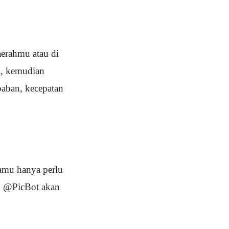
erahmu atau di
i, kemudian
aban, kecepatan
mu hanya perlu
an @PicBot akan