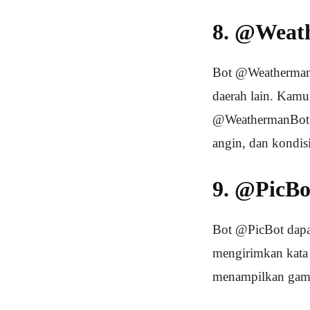
8. @Weat
Bot @WeathermanB
daerah lain. Kamu
@WeathermanBot a
angin, dan kondisi
9. @PicBo
Bot @PicBot dapa
mengirimkan kata 
menampilkan gamba