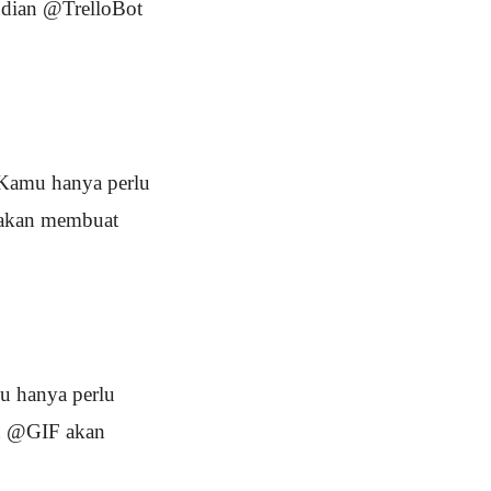
udian @TrelloBot
Kamu hanya perlu
 akan membuat
 hanya perlu
an @GIF akan