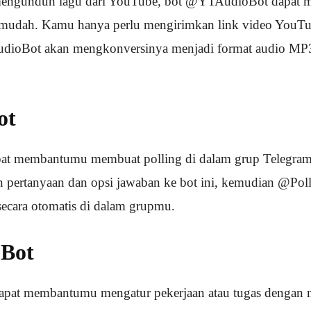
 mengunduh lagu dari YouTube, bot @YTAudioBot dapat
 mudah. Kamu hanya perlu mengirimkan link video YouTub
ioBot akan mengkonversinya menjadi format audio MP3
ot
at membantumu membuat polling di dalam grup Telegra
 pertanyaan dan opsi jawaban ke bot ini, kemudian @Pol
ecara otomatis di dalam grupmu.
oBot
apat membantumu mengatur pekerjaan atau tugas dengan 