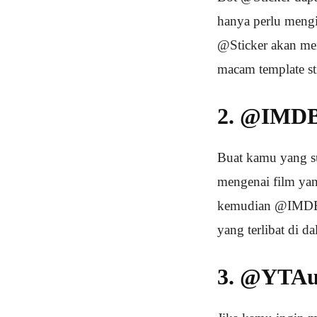
hanya perlu mengi
@Sticker akan men
macam template st
2. @IMD
Buat kamu yang s
mengenai film yan
kemudian @IMDB a
yang terlibat di d
3. @YTAu