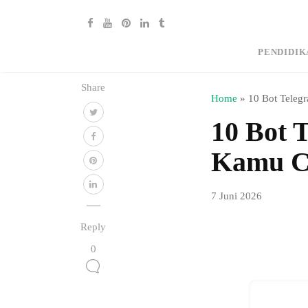
PENDIDIK
Share
Home
»
10 Bot Teleg
10 Bot 
Kamu Co
7 Juni 2026
Reply
0