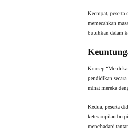
Keempat, peserta d
memecahkan masal
butuhkan dalam ke
Keuntung
Konsep “Merdeka B
pendidikan secara
minat mereka deng
Kedua, peserta di
keterampilan berpi
menghadapi tantan