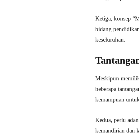
Ketiga, konsep “M
bidang pendidikan
keseluruhan.
Tantangan
Meskipun memilik
beberapa tantanga
kemampuan untuk 
Kedua, perlu adan
kemandirian dan k