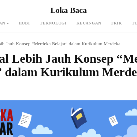
Loka Baca
AN
HOBI
TEKNOLOGI
KEUANGAN
TRIK
T
ih Jauh Konsep “Merdeka Belajar” dalam Kurikulum Merdeka
l Lebih Jauh Konsep “M
” dalam Kurikulum Merd