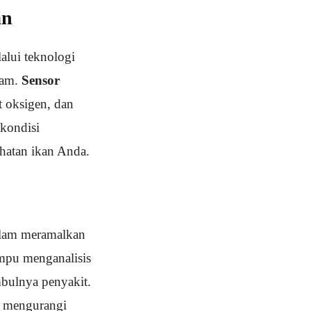
an
alui teknologi
lam.
Sensor
t oksigen, dan
kondisi
hatan ikan Anda.
dalam meramalkan
mpu menganalisis
mbulnya penyakit.
, mengurangi