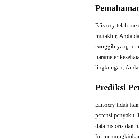
Pemahaman
Efishery telah me
mutakhir, Anda da
canggih
yang teri
parameter kesehat
lingkungan, Anda 
Prediksi Pe
Efishery tidak ha
potensi penyakit.
data historis dan
Ini memungkinkan