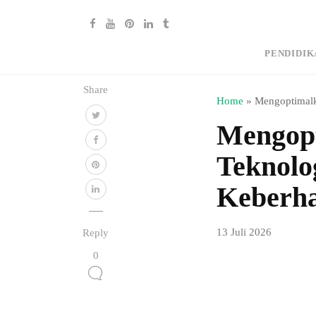
PENDIDIK
Share
Home
»
Mengoptimalk
Mengopt
Teknolog
Keberha
13 Juli 2026
Reply
0