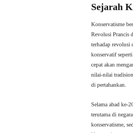
Sejarah K
Konservatisme ber
Revolusi Prancis 
terhadap revolusi 
konservatif seper
cepat akan menga
nilai-nilai tradisi
di pertahankan.
Selama abad ke-20
terutama di negar
konservatisme, se