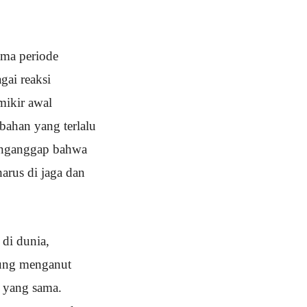
ama periode
gai reaksi
mikir awal
bahan yang terlalu
menganggap bahwa
harus di jaga dan
 di dunia,
erung menganut
n yang sama.