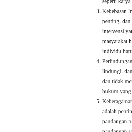
seperti karya 
Kebebasan In
penting, dan
intervensi y
masyarakat h
individu haru
Perlindungan
lindungi, da
dan tidak me
hukum yang t
Keberagaman
adalah penti
pandangan po
pandangan so