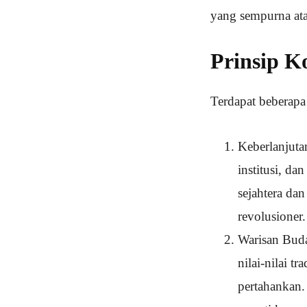
yang sempurna ata
Prinsip K
Terdapat beberapa 
Keberlanjutan
institusi, d
sejahtera dan
revolusioner.
Warisan Buda
nilai-nilai t
pertahankan. 