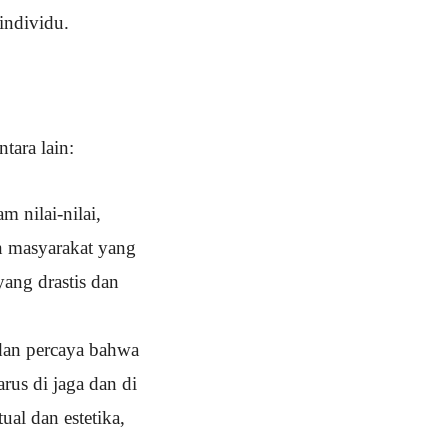
individu.
tara lain:
m nilai-nilai,
n masyarakat yang
yang drastis dan
dan percaya bahwa
arus di jaga dan di
ual dan estetika,