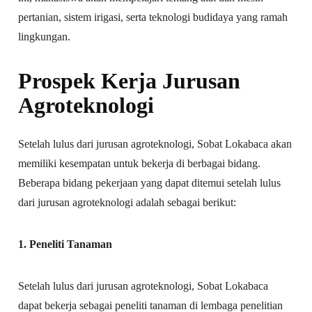
pertanian, sistem irigasi, serta teknologi budidaya yang ramah
lingkungan.
Prospek Kerja Jurusan
Agroteknologi
Setelah lulus dari jurusan agroteknologi, Sobat Lokabaca akan
memiliki kesempatan untuk bekerja di berbagai bidang.
Beberapa bidang pekerjaan yang dapat ditemui setelah lulus
dari jurusan agroteknologi adalah sebagai berikut:
1. Peneliti Tanaman
Setelah lulus dari jurusan agroteknologi, Sobat Lokabaca
dapat bekerja sebagai peneliti tanaman di lembaga penelitian