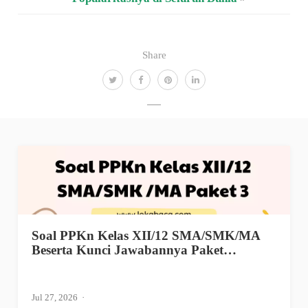
Share
Soal PPKn Kelas XII/12 SMA/SMK/MA
Beserta Kunci Jawabannya Paket…
Jul 27, 2026