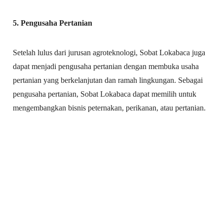
5. Pengusaha Pertanian
Setelah lulus dari jurusan agroteknologi, Sobat Lokabaca juga
dapat menjadi pengusaha pertanian dengan membuka usaha
pertanian yang berkelanjutan dan ramah lingkungan. Sebagai
pengusaha pertanian, Sobat Lokabaca dapat memilih untuk
mengembangkan bisnis peternakan, perikanan, atau pertanian.