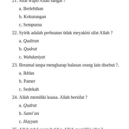
Sifat wajib Allah sangat ?
a. Berlebihan
b. Kekurangan
c. Sempurna
Syirik adalah perbuatan tidak meyakini sifat Allah ?
a.
Qadiran
b.
Qudrat
c.
Wahdaniyat
Beramal tanpa mengharap balasan orang lain disebut ?.
a. Ikhlas
b. Pamer
c. Sedekah
Allah memiliki kuasa. Allah bersifat ?
a.
Qudrat
b.
Sami’an
c.
Hayyan