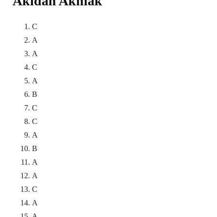
Akidah Akhlak
C
A
A
C
A
B
C
C
A
B
A
A
C
A
A