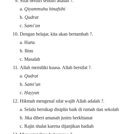
Sifat berdiri sendiri adalah ?.
a.
Qiyammuhu binafsihi
b.
Qudrat
c.
Sami’an
Dengan belajar, kita akan bertambah ?.
a. Harta
b. Ilmu
c. Masalah
Allah memiliki kuasa. Allah bersifat ?.
a.
Qudrat
b.
Sami’an
c.
Hayyan
Hikmah mengenal sifat wajib Allah adalah ?.
a. Selalu bersikap disiplin baik di rumah dan sekolah
b. Jika diberi amanah justru berkhianat
c. Rajin shalat karena dijanjikan hadiah