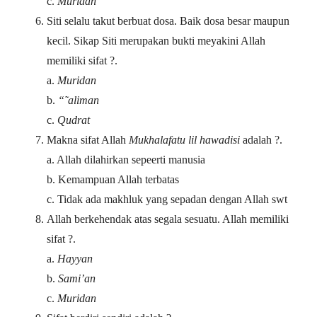
c.
Muridan
Siti selalu takut berbuat dosa. Baik dosa besar maupun
kecil. Sikap Siti merupakan bukti meyakini Allah
memiliki sifat ?.
a.
Muridan
b.
“˜aliman
c.
Qudrat
Makna sifat Allah
Mukhalafatu lil hawadisi
adalah ?.
a. Allah dilahirkan sepeerti manusia
b. Kemampuan Allah terbatas
c. Tidak ada makhluk yang sepadan dengan Allah swt
Allah berkehendak atas segala sesuatu. Allah memiliki
sifat ?.
a.
Hayyan
b.
Sami’an
c.
Muridan