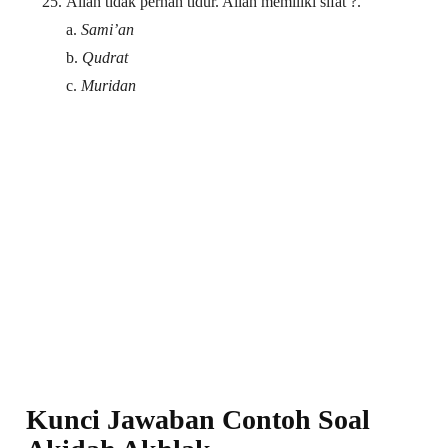
Allah tidak pernah tidur. Allah memiliki sifat ?.
a.
Sami’an
b.
Qudrat
c.
Muridan
Kunci Jawaban Contoh Soal