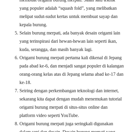
yang populer adalah “squash fold”, yang melibatkan
melipat sudut-sudut kertas untuk membuat sayap dan
kepala burung.
Selain burung merpati, ada banyak desain origami lain
yang terinspirasi dari hewan-hewan lain seperti ikan,
kuda, serangga, dan masih banyak lagi.
Origami burung merpati pertama kali dikenal di Jepang
pada abad ke-6, dan menjadi sangat populer di kalangan
orang-orang kelas atas di Jepang selama abad ke-17 dan
ke-18.
Seiring dengan perkembangan teknologi dan internet,
sekarang kita dapat dengan mudah menemukan tutorial
origami burung merpati di situs-situs online dan
platform video seperti YouTube.
Origami burung merpati juga seringkali digunakan
dalam seni dan desain. Desain burung merpati yang