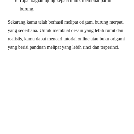
Lipat bagian ujung kepala untuk membuat paruh
burung.
Sekarang kamu telah berhasil melipat origami burung merpati
yang sederhana. Untuk membuat desain yang lebih rumit dan
realistis, kamu dapat mencari tutorial online atau buku origami
yang berisi panduan melipat yang lebih rinci dan terperinci.