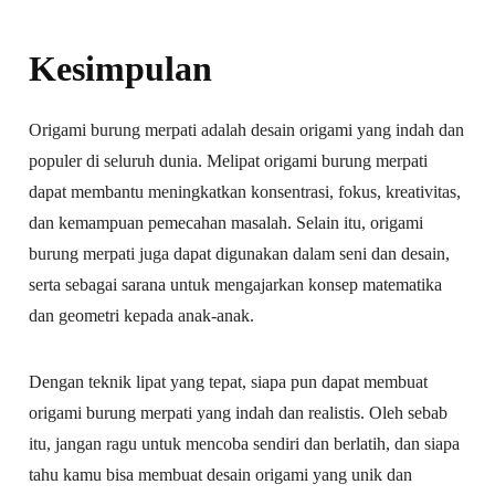
Kesimpulan
Origami burung merpati adalah desain origami yang indah dan
populer di seluruh dunia. Melipat origami burung merpati
dapat membantu meningkatkan konsentrasi, fokus, kreativitas,
dan kemampuan pemecahan masalah. Selain itu, origami
burung merpati juga dapat digunakan dalam seni dan desain,
serta sebagai sarana untuk mengajarkan konsep matematika
dan geometri kepada anak-anak.
Dengan teknik lipat yang tepat, siapa pun dapat membuat
origami burung merpati yang indah dan realistis. Oleh sebab
itu, jangan ragu untuk mencoba sendiri dan berlatih, dan siapa
tahu kamu bisa membuat desain origami yang unik dan