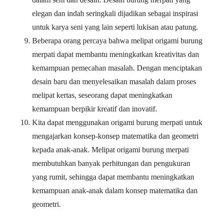
elegan dan indah seringkali dijadikan sebagai inspirasi
untuk karya seni yang lain seperti lukisan atau patung.
Beberapa orang percaya bahwa melipat origami burung
merpati dapat membantu meningkatkan kreativitas dan
kemampuan pemecahan masalah. Dengan menciptakan
desain baru dan menyelesaikan masalah dalam proses
melipat kertas, seseorang dapat meningkatkan
kemampuan berpikir kreatif dan inovatif.
Kita dapat menggunakan origami burung merpati untuk
mengajarkan konsep-konsep matematika dan geometri
kepada anak-anak. Melipat origami burung merpati
membutuhkan banyak perhitungan dan pengukuran
yang rumit, sehingga dapat membantu meningkatkan
kemampuan anak-anak dalam konsep matematika dan
geometri.