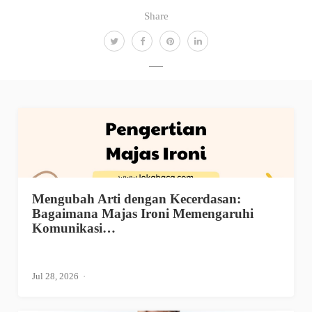
Share
Mengubah Arti dengan Kecerdasan:
Bagaimana Majas Ironi Memengaruhi
Komunikasi…
Jul 28, 2026