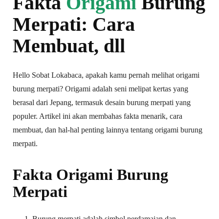
Fakta
Origami
Burung
Merpati: Cara
Membuat, dll
Hello Sobat Lokabaca, apakah kamu pernah melihat origami
burung merpati? Origami adalah seni melipat kertas yang
berasal dari Jepang, termasuk desain burung merpati yang
populer. Artikel ini akan membahas fakta menarik, cara
membuat, dan hal-hal penting lainnya tentang origami burung
merpati.
Fakta Origami Burung
Merpati
Burung merpati adalah simbol perdamaian dan