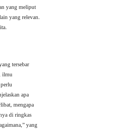
wan yang meliput
lain yang relevan.
ta.
yang tersebar
, ilmu
 perlu
njelaskan apa
erlibat, mengapa
anya di ringkas
bagaimana,” yang