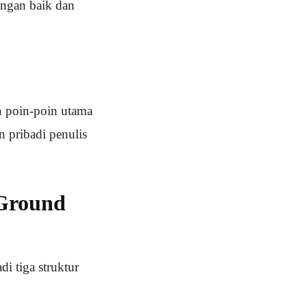
dengan baik dan
n poin-poin utama
n pribadi penulis
 Ground
 tiga struktur