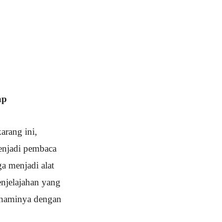
ap
arang ini,
enjadi pembaca
ga menjadi alat
njelajahan yang
ahaminya dengan