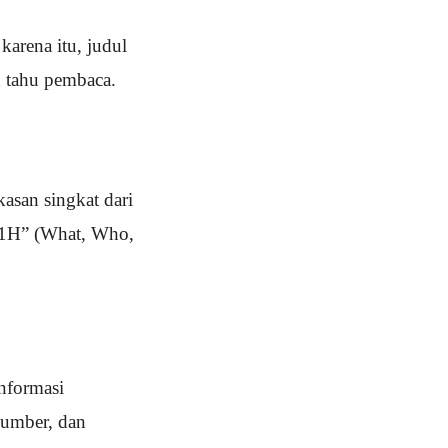
karena itu, judul
n tahu pembaca.
kasan singkat dari
+ 1H” (What, Who,
informasi
 sumber, dan