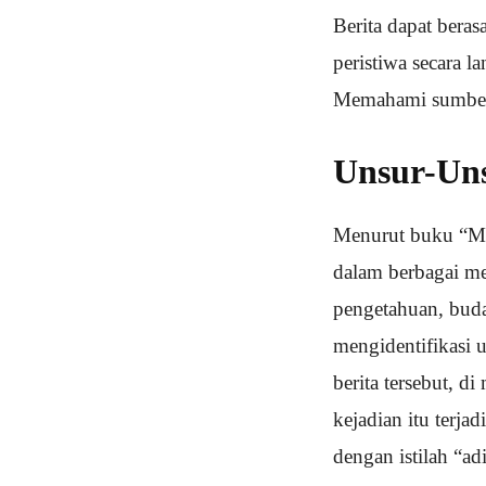
Berita dapat bera
peristiwa secara 
Memahami sumber i
Unsur-Uns
Menurut buku “Men
dalam berbagai med
pengetahuan, buda
mengidentifikasi u
berita tersebut, d
kejadian itu terja
dengan istilah “a