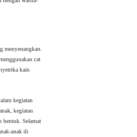
but dengan warna-
ang menyenangkan.
 menggunakan cat
nyetrika kain
dalam kegiatan
anak, kegiatan
n bentuk. Selamat
anak-anak di