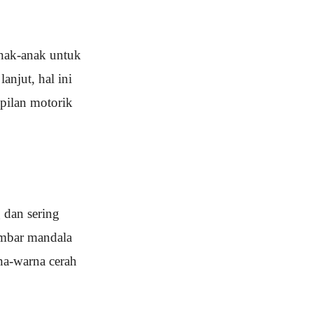
nak-anak untuk
anjut, hal ini
pilan motorik
 dan sering
embar mandala
a-warna cerah