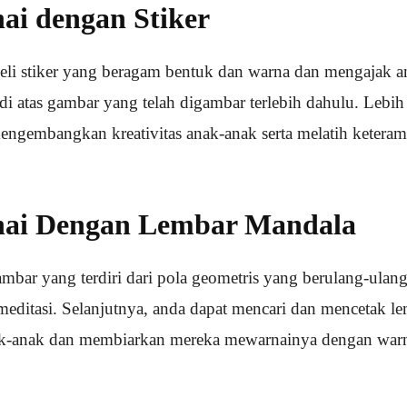
ai dengan Stiker
li stiker yang beragam bentuk dan warna dan mengajak a
 atas gambar yang telah digambar terlebih dahulu. Lebih l
gembangkan kreativitas anak-anak serta melatih keteram
nai Dengan Lembar Mandala
mbar yang terdiri dari pola geometris yang berulang-ulang
editasi. Selanjutnya, anda dapat mencari dan mencetak l
k-anak dan membiarkan mereka mewarnainya dengan warn