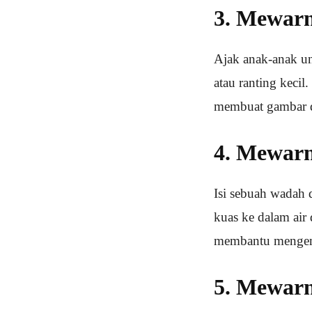
3. Mewar
Ajak anak-anak u
atau ranting keci
membuat gambar d
4. Mewar
Isi sebuah wadah 
kuas ke dalam air
membantu mengemb
5. Mewar