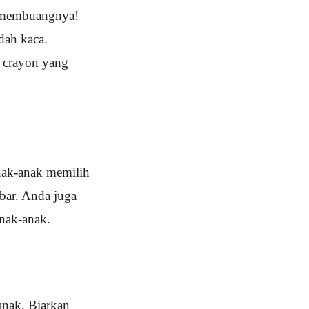
g membuangnya!
dah kaca.
 crayon yang
anak-anak memilih
ar. Anda juga
nak-anak.
anak. Biarkan