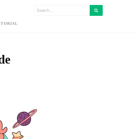
UTORIAL
de